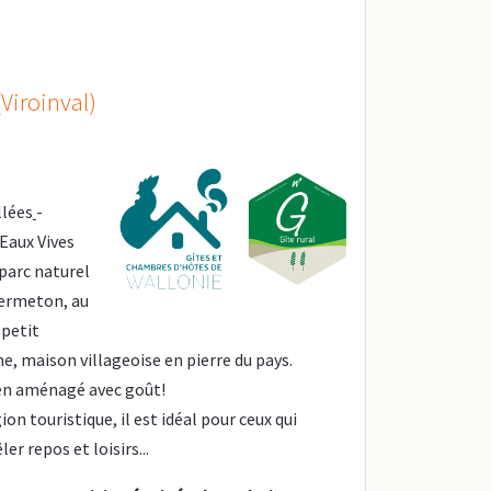
Viroinval)
llées
-
 Eaux Vives
parc naturel
Hermeton, au
 petit
me, maison villageoise en pierre du pays.
en aménagé avec goût!
ion touristique, il est idéal pour ceux qui
er repos et loisirs...