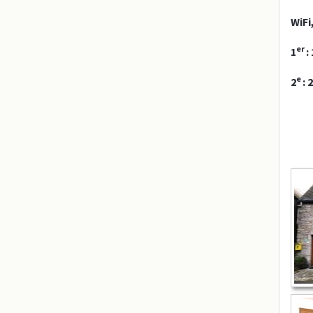
WiFi
er
1
:
e
2
: 