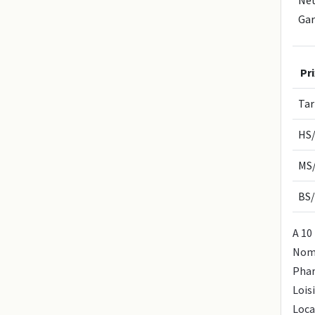
Gar
Pr
Tar
HS
MS
BS/
A 10
Nom
Phar
Loisi
Locat