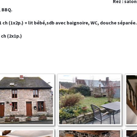
Rez : salon
, BBQ.
 1 ch (1x2p.) + lit bébé,sdb avec baignoire, WC, douche séparée.
2 ch (2x1p.)