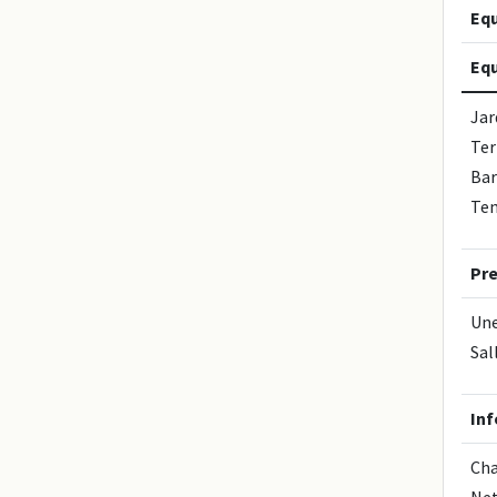
Eq
Equ
Jar
Ter
Bar
Ten
Pr
Une
Sal
In
Cha
Net