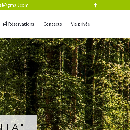
val@gmail.com
Réservations
Contacts
Vie privée
NIA"