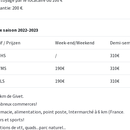
antie: 200 €.
ix saison 2022-2023
if / Prijzen
Week-end/Weekend
Demi-sem
/HS
/
310€
/MS
190€
310€
LS
190€
310€
 km de Givet.
breux commerces!
macie, alimentation, point poste, Intermarché à 6 km (France.
rs et sports!
ions de vtt, quads...parc naturel...