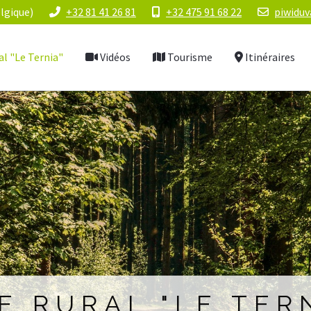
lgique)
+32 81 41 26 81
+32 475 91 68 22
piwidu
al "Le Ternia"
Vidéos
Tourisme
Itinéraires
E RURAL "LE TER