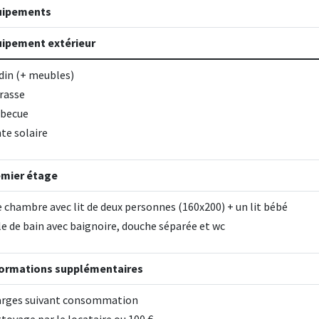
uipements
ipement extérieur
din (+ meubles)
rasse
becue
te solaire
emier étage
 chambre avec lit de deux personnes (160x200) + un lit bébé
le de bain avec baignoire, douche séparée et wc
formations supplémentaires
rges suivant consommation
toyage par le locataire ou 100 €