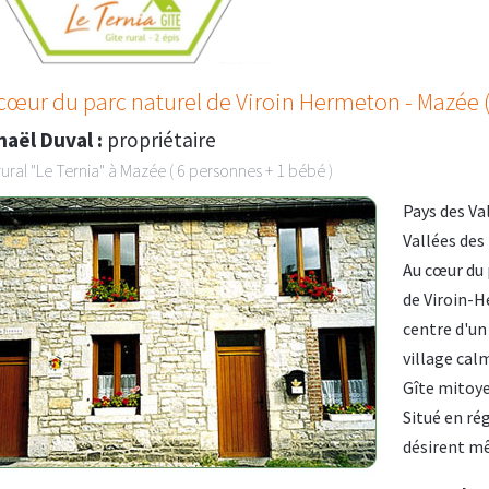
cœur du parc naturel de Viroin Hermeton - Mazée (
haël Duval :
propriétaire
rural "Le Ternia" à Mazée ( 6 personnes + 1 bébé )
Pays des Va
Vallées des
Au cœur du 
de Viroin-
centre d'un
village cal
Gîte mitoy
Situé en rég
désirent mêl