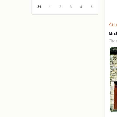
Au 
Mic
Gîte 